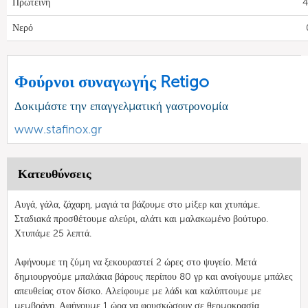
Πρωτεΐνη
4
Νερό
Φούρνοι συναγωγής Retigo
Δοκιμάστε την επαγγελματική γαστρονομία
www.stafinox.gr
Κατευθύνσεις
Αυγά, γάλα, ζάχαρη, μαγιά τα βάζουμε στο μίξερ και χτυπάμε.
Σταδιακά προσθέτουμε αλεύρι, αλάτι και μαλακωμένο βούτυρο.
Χτυπάμε 25 λεπτά.
Αφήνουμε τη ζύμη να ξεκουραστεί 2 ώρες στο ψυγείο. Μετά
δημιουργούμε μπαλάκια βάρους περίπου 80 γρ και ανοίγουμε μπάλες
απευθείας στον δίσκο. Αλείφουμε με λάδι και καλύπτουμε με
μεμβράνη. Αφήνουμε 1 ώρα να φουσκώσουν σε θερμοκρασία