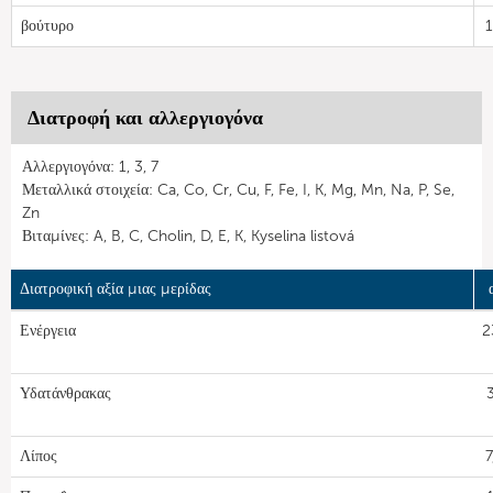
βούτυρο
Διατροφή και αλλεργιογόνα
Αλλεργιογόνα: 1, 3, 7
Μεταλλικά στοιχεία: Ca, Co, Cr, Cu, F, Fe, I, K, Mg, Mn, Na, P, Se,
Zn
Βιταμίνες: A, B, C, Cholin, D, E, K, Kyselina listová
Διατροφική αξία μιας μερίδας
Ενέργεια
2
Υδατάνθρακας
Λίπος
7