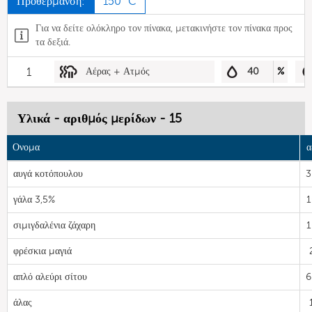
Προθέρμανση:
150 °C
Για να δείτε ολόκληρο τον πίνακα, μετακινήστε τον πίνακα προς
τα δεξιά.
1
Αέρας + Ατμός
40
%
Υλικά - αριθμός μερίδων - 15
Ονομα
α
αυγά κοτόπουλου
3
γάλα 3,5%
1
σιμιγδαλένια ζάχαρη
1
φρέσκια μαγιά
απλό αλεύρι σίτου
6
άλας