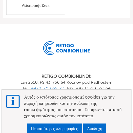
Vision_ταψί Σνακ
RETIGO COMBIONLINE®
Láň 2310, PS 43, 756 64 Rožnov pod Radhoštěm
Tel.:
+420 571 665 511
, Fax: +420 571 665 554
E-mail:
info@combionline.com
Αυτός ο ιστότοπος χρησιμοποιεί cookies για την
παροχή υπηρεσιών και την ανάλυση της
επισκεψιμότητας του ιστότοπου. Συμφωνείτε με αυτό
OnlineMenu
χρησιμοποιώντας αυτόν τον ιστότοπο.
ΟΡΟΙ ΚΑΙ ΠΡΟΫΠΟΘΕΣΕΙΣ
Περισσότερες πληροφορίες
Αποδοχή