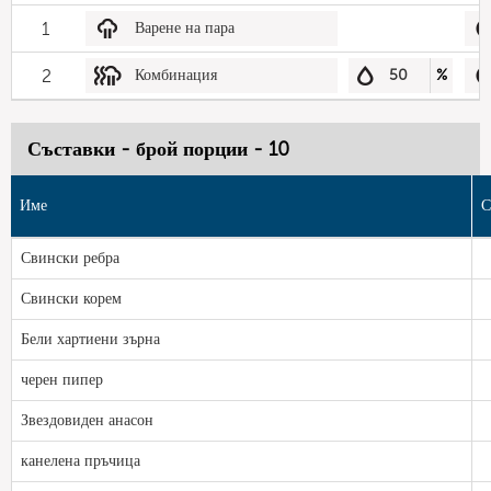
1
Варене на пара
2
Комбинация
50
%
Съставки - брой порции - 10
Име
С
Свински ребра
Свински корем
Бели хартиени зърна
черен пипер
Звездовиден анасон
канелена пръчица