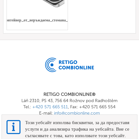
n_контейнер_от_неръждаема_стомана_пълен
RETIGO COMBIONLINE®
Láň 2310, PS 43, 756 64 Rožnov pod Radhoštěm
Tel.:
+420 571 665 511
, Fax: +420 571 665 554
E-mail:
info@combionline.com
Този уебсайт използва бисквитки, за да предоставя
услуги и да анализира трафика на уебсайта. Вие се
OnlineMenu
съгласявате с това, като използвате този уебсайт.