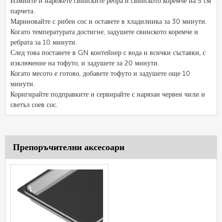
Измийте и нарежете свинските ребра и свинското коремче на 5 см
парчета.
Мариновайте с рибен сос и оставете в хладилника за 30 минути.
Когато температурата достигне, задушете свинското коремче и
ребрата за 10 минути.
След това поставете в GN контейнер с вода и всички съставки, с
изключение на тофуто, и задушете за 20 минути.
Когато месото е готово, добавете тофуто и задушете още 10
минути.
Коригирайте подправките и сервирайте с нарязан червен чили и
светъл соев сос.
Препоръчителни аксесоари