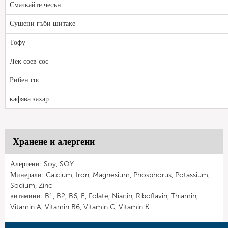
Смачкайте чесън
Сушени гъби шитаке
Тофу
Лек соев сос
Рибен сос
кафява захар
Хранене и алергени
Алергени: Soy, SOY
Минерали: Calcium, Iron, Magnesium, Phosphorus, Potassium,
Sodium, Zinc
витамини: B1, B2, B6, E, Folate, Niacin, Riboflavin, Thiamin,
Vitamin A, Vitamin B6, Vitamin C, Vitamin K