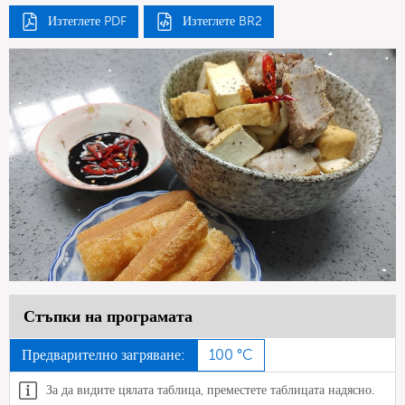
Изтеглете PDF
Изтеглете BR2
Стъпки на програмата
Предварително загряване:
100 °C
За да видите цялата таблица, преместете таблицата надясно.