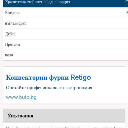
Хранителна стойност на една порция
С
Енергия
6
въглехидрат
Дебел
Протеин
вода
Конвекторни фурни Retigo
Опитайте професионалната гастрономия
www.buto.bg
Упътвания