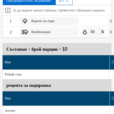
Предварително загряване:
65 °C
За да видите цялата таблица, преместете таблицата надясно.
1
Варене на пара
2
Комбинация
30
%
Съставки - брой порции - 10
Име
С
Рибай стек
рецепта за подправка
Име
С
зехтин