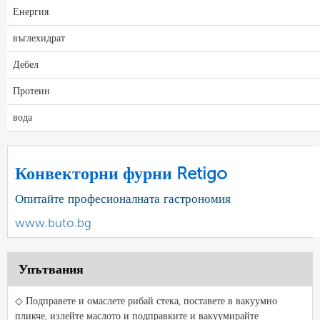
Енергия
въглехидрат
Дебел
Протеин
вода
Конвекторни фурни Retigo
Опитайте професионалната гастрономия
www.buto.bg
Упътвания
◇ Подправете и омаслете рибай стека, поставете в вакуумно
пликче, излейте маслото и подправките и вакуумирайте