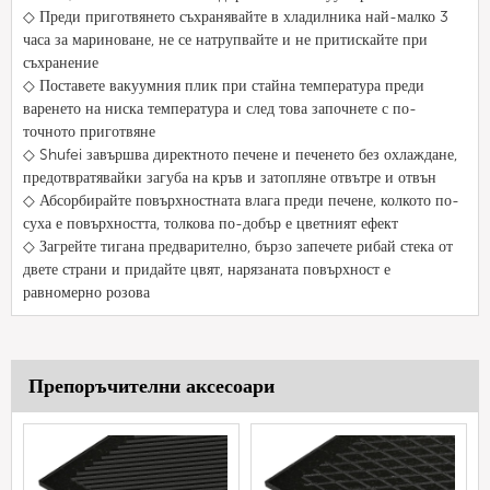
◇ Преди приготвянето съхранявайте в хладилника най-малко 3
часа за мариноване, не се натрупвайте и не притискайте при
съхранение
◇ Поставете вакуумния плик при стайна температура преди
варенето на ниска температура и след това започнете с по-
точното приготвяне
◇ Shufei завършва директното печене и печенето без охлаждане,
предотвратявайки загуба на кръв и затопляне отвътре и отвън
◇ Абсорбирайте повърхностната влага преди печене, колкото по-
суха е повърхността, толкова по-добър е цветният ефект
◇ Загрейте тигана предварително, бързо запечете рибай стека от
двете страни и придайте цвят, нарязаната повърхност е
равномерно розова
Препоръчителни аксесоари