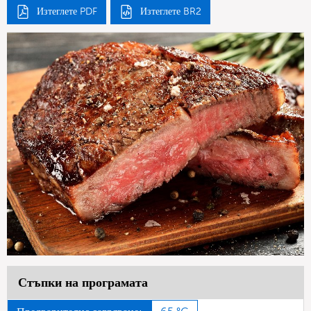
Изтеглете PDF
Изтеглете BR2
Стъпки на програмата