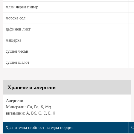
млян черен пипер
морска сол
дафинов лист
мащерка
сушен чесън
сушен шалот
Хранене и алергени
Алергени:
Минерали: Ca, Fe, K, Mg
витамини: A, B6, C, D, E, K
Хранителна стойност на една порция
С