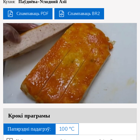
Кухня:
Паўднёва-Усходняй Азіі
Спампаваць PDF
Спампаваць BR2
Крокі праграмы
Папярэдні падагрэў:
100 °C