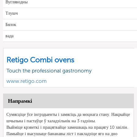
Вугляводны
Тлушч
Бялок
вада
Retigo Combi ovens
Touch the professional gastronomy
www.retigo.com
Напрамкі
Сумясціце ўсе інгрэдыенты і замясіць да моцнага стану. Накрыйце
шчыльна і пастаўце ў халадзільнік на 3 гадзіны.
Выйміце крэветкі і працягвайце замешваць на працягу 10 хвілін.
Памыйце і высушыце бананавы ліст і пакладзіце яго на дно