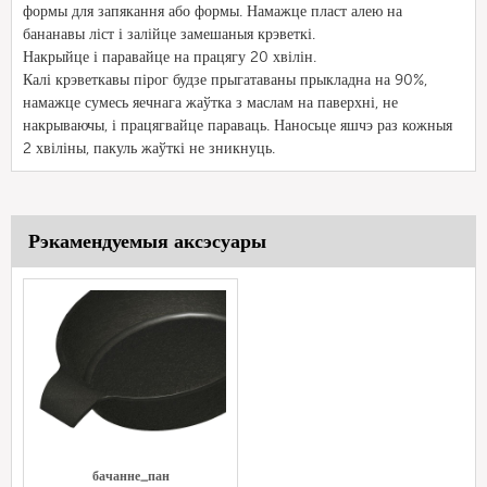
формы для запякання або формы. Намажце пласт алею на
бананавы ліст і залійце замешаныя крэветкі.
Накрыйце і паравайце на працягу 20 хвілін.
Калі крэветкавы пірог будзе прыгатаваны прыкладна на 90%,
намажце сумесь яечнага жаўтка з маслам на паверхні, не
накрываючы, і працягвайце параваць. Наносьце яшчэ раз кожныя
2 хвіліны, пакуль жаўткі не зникнуць.
Рэкамендуемыя аксэсуары
бачанне_пан