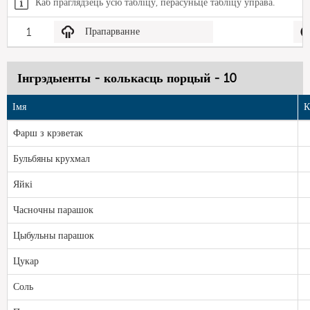
Каб праглядзець усю табліцу, перасуньце табліцу ўправа.
1
Прапарванне
Інгрэдыенты - колькасць порцый - 10
Імя
К
Фарш з крэветак
Бульбяны крухмал
Яйкі
Часночны парашок
Цыбульны парашок
Цукар
Соль