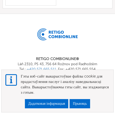
RETIGO COMBIONLINE®
Láň 2310, PS 43, 756 64 Rožnov pod Radhoštěm
Tel.:
+420 571 665 511
, Fax: +420 571 665 554
E-mail:
info@combionline.com
Гэты вэб-сайт выкарыстоўвае файлы cookie для
прадастаўлення паслуг і аналізу наведвальнасці
сайта. Выкарыстоўваючы гэты сайт, вы згаджаецеся
OnlineMenu
з гэтым.
УМОВЫ
Дадатковая інфармацыя
Прыняць