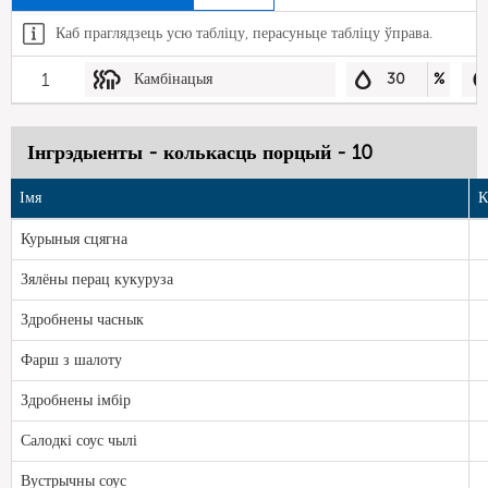
Каб праглядзець усю табліцу, перасуньце табліцу ўправа.
1
Камбінацыя
30
%
Інгрэдыенты - колькасць порцый - 10
Імя
К
Курыныя сцягна
Зялёны перац кукуруза
Здробнены часнык
Фарш з шалоту
Здробнены імбір
Салодкі соус чылі
Вустрычны соус