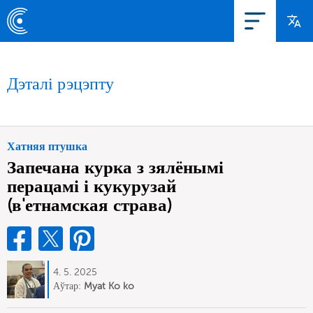
Дэталі рэцэпту
Хатняя птушка
Запечана курка з зялёнымі
перацамі і кукурузай
(в'етнамская страва)
4. 5. 2025
Аўтар:
Myat Ko ko