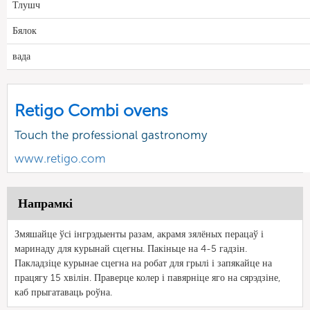
Тлушч
Бялок
вада
Retigo Combi ovens
Touch the professional gastronomy
www.retigo.com
Напрамкі
Змяшайце ўсі інгрэдыенты разам, акрамя зялёных перацаў і
маринаду для курынай сцегны. Пакіньце на 4-5 гадзін.
Пакладзіце курынае сцегна на робат для грылі і запякайце на
працягу 15 хвілін. Праверце колер і павярніце яго на сярэдзіне,
каб прыгатаваць роўна.