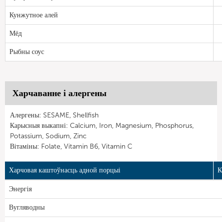
Кунжутное алей
Мёд
Рыбны соус
Харчаванне і алергены
Алергены: SESAME, Shellfish
Карысныя выкапні: Calcium, Iron, Magnesium, Phosphorus,
Potassium, Sodium, Zinc
Вітаміны: Folate, Vitamin B6, Vitamin C
Харчовая каштоўнасць адной порцыі
К
Энергія
Вугляводны