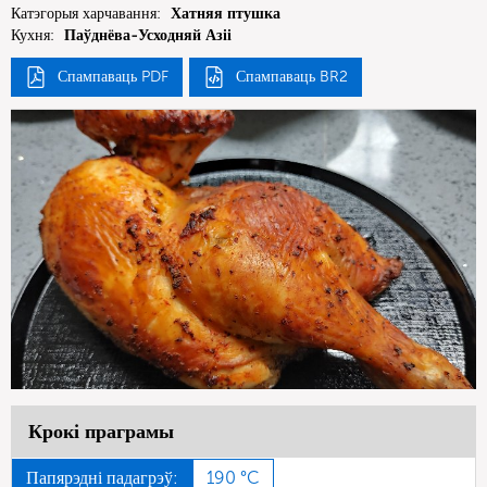
Катэгорыя харчавання:
Хатняя птушка
Кухня:
Паўднёва-Усходняй Азіі
Спампаваць PDF
Спампаваць BR2
Крокі праграмы
Папярэдні падагрэў:
190 °C