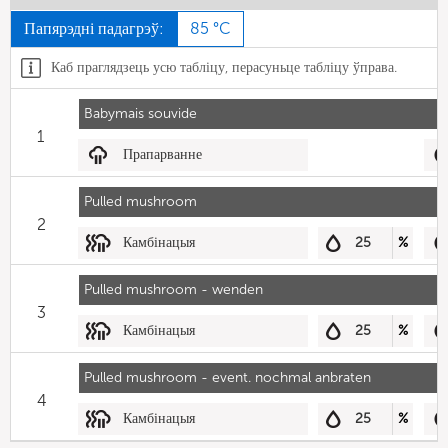
Папярэдні падагрэў:
85 °C
Каб праглядзець усю табліцу, перасуньце табліцу ўправа.
Babymais souvide
1
Прапарванне
Pulled mushroom
2
Камбінацыя
25
%
Pulled mushroom - wenden
3
Камбінацыя
25
%
Pulled mushroom - event. nochmal anbraten
4
Камбінацыя
25
%