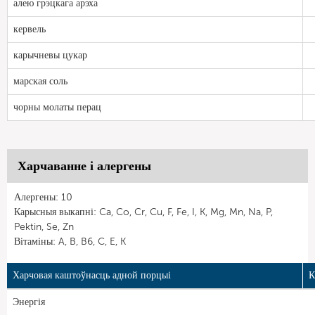
алею грэцкага арэха
кервель
карычневы цукар
марская соль
чорны молаты перац
Харчаванне і алергены
Алергены: 10
Карысныя выкапні: Ca, Co, Cr, Cu, F, Fe, I, K, Mg, Mn, Na, P,
Pektin, Se, Zn
Вітаміны: A, B, B6, C, E, K
Харчовая каштоўнасць адной порцыі
К
Энергія