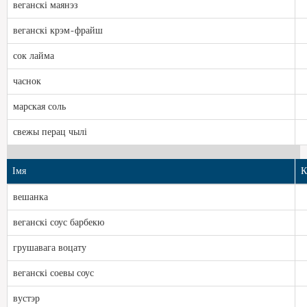
веганскі маянэз
веганскі крэм-фрайш
сок лайма
часнок
марская соль
свежы перац чылі
Імя
К
вешанка
веганскі соус барбекю
грушавага воцату
веганскі соевы соус
вустэр