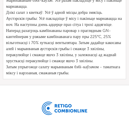
Маринаваньне бэбі-каўзач: Усё разам пакладзіце ў місу і пакіньце
марнавацца.
Дзікі салат з кветкаў: Усё ў адной місцы добра змясіць.
Аустэрскія грыбы: Усё пакладзіце ў місу і пакіньце марнавацца на
ноч. На наступны дзень адцерце праз сітуа і трохі адцягніце.
Наперад разагрэць камбінаваны паровар з праглядным GN-
кантейнерам у рэжыме камбінаванага пару пры 225°C, 25%
вільготнасці і 70% хуткасці вентылятара. Затым дадайце какосавы
алей і марынваныя аустэрскія грыбы і смажце 3 хвіліны,
перакулюйце і смажце яшчэ 3 хвіліны, у залежнасці ад жаднай
хрусткасці перакулюйце і смажце яшчэ 3 хвіліны.
Затым упрыгожце салату марынваным бэбі-каўзачом - таматнага
міксу і нарэзаныя, смажаныя грыбы.