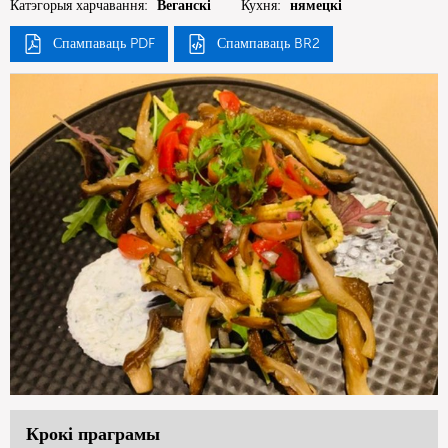
Катэгорыя харчавання:
Веганскі
Кухня:
нямецкі
Спампаваць PDF
Спампаваць BR2
Крокі праграмы