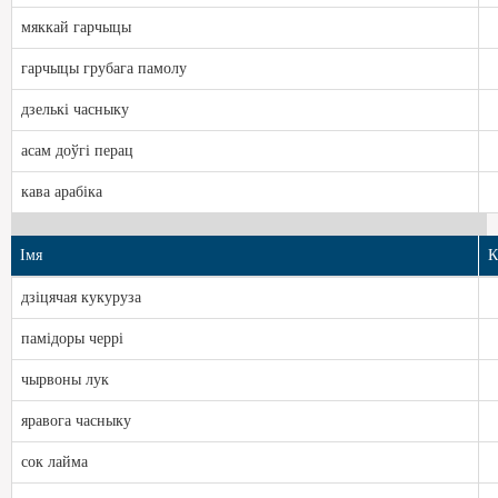
мяккай гарчыцы
гарчыцы грубага памолу
дзелькі часныку
асам доўгі перац
кава арабіка
Імя
К
дзіцячая кукуруза
памідоры черрі
чырвоны лук
яравога часныку
сок лайма