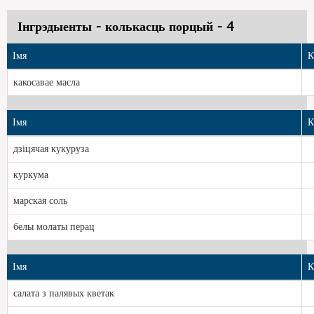
Інгрэдыенты - колькасць порцый - 4
Імя
К
какосавае масла
Імя
К
дзіцячая кукуруза
куркума
марская соль
белы молаты перац
Імя
К
салата з палявых кветак