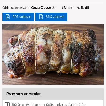
Qida kateqoriyası:
Quzu Qoyun əti
Mətbəx:
İngilis dili
PDF yükləyin
BRX yükləyin
Proqram addımları
Bütün cədvələ baxmaq üçün cədvəli sağa köçürün.