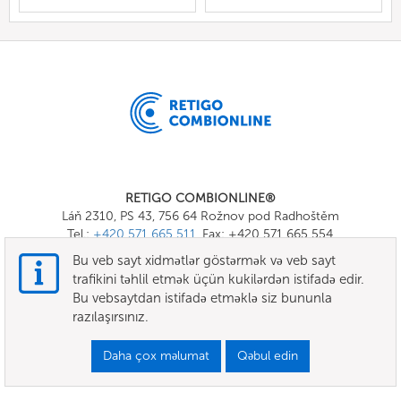
RETIGO COMBIONLINE®
Láň 2310, PS 43, 756 64 Rožnov pod Radhoštěm
Tel.:
+420 571 665 511
, Fax: +420 571 665 554
E-mail:
info@combionline.com
Bu veb sayt xidmətlər göstərmək və veb sayt
trafikini təhlil etmək üçün kukilərdən istifadə edir.
Bu vebsaytdan istifadə etməklə siz bununla
OnlineMenu
razılaşırsınız.
ŞƏRTLƏR VƏ QAYDALAR
Daha çox məlumat
Qəbul edin