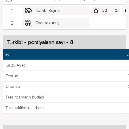
1
Kombi Rejimi
50
%
2
Qızıl toxunuş
Tərkibi - porsiyaların sayı - 8
ad
D
Quzu Ayağı
Zeytun
Chorizo
Təzə rozmarin budağı
Təzə kəklikotu - dəstə