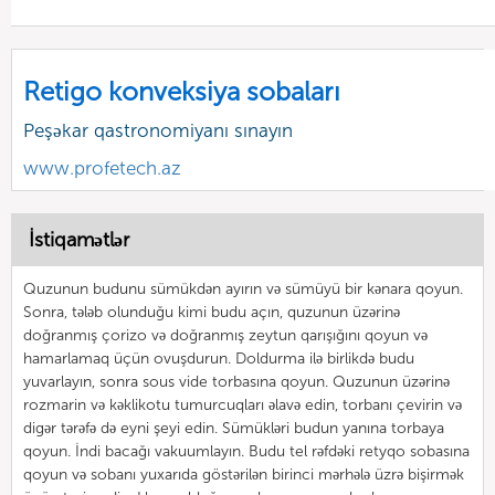
Retigo konveksiya sobaları
Peşəkar qastronomiyanı sınayın
www.profetech.az
İstiqamətlər
Quzunun budunu sümükdən ayırın və sümüyü bir kənara qoyun.
Sonra, tələb olunduğu kimi budu açın, quzunun üzərinə
doğranmış çorizo və doğranmış zeytun qarışığını qoyun və
hamarlamaq üçün ovuşdurun. Doldurma ilə birlikdə budu
yuvarlayın, sonra sous vide torbasına qoyun. Quzunun üzərinə
rozmarin və kəklikotu tumurcuqları əlavə edin, torbanı çevirin və
digər tərəfə də eyni şeyi edin. Sümükləri budun yanına torbaya
qoyun. İndi bacağı vakuumlayın. Budu tel rəfdəki retyqo sobasına
qoyun və sobanı yuxarıda göstərilən birinci mərhələ üzrə bişirmək