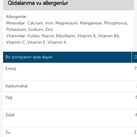
Qidalanma və allergenlər
Allergenlər:
Minerallar: Calcium, Iron, Magnesium, Manganese, Phosphorus,
Potassium, Sodium, Zinc
Vitaminlər: Folate, Niacin, Riboflavin, Vitamin A, Vitamin B6,
Vitamin C, Vitamin E, Vitamin K
Bir porsiyanın qida dəyəri
D
Enerji
7
Karbohidrat
Yağ
Zülal
Su
1