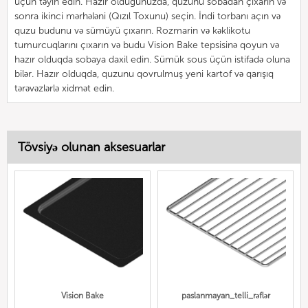
üçün təyin edin. Hazır olduğunuzda, quzunu sobadan çıxarın və
sonra ikinci mərhələni (Qızıl Toxunu) seçin. İndi torbanı açın və
quzu budunu və sümüyü çıxarın. Rozmarin və kəklikotu
tumurcuqlarını çıxarın və budu Vision Bake tepsisinə qoyun və
hazır olduqda sobaya daxil edin. Sümük sous üçün istifadə oluna
bilər. Hazır olduqda, quzunu qovrulmuş yeni kartof və qarışıq
tərəvəzlərlə xidmət edin.
Tövsiyə olunan aksesuarlar
Vision Bake
paslanmayan_telli_rəflər