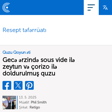
Resept təfərrüatı
Quzu Qoyun əti
Gecə ərzində sous vide ilə
zeytun və çorizo ilə
doldurulmuş quzu
13. 5. 2025
Müəllif:
Phil Smith
Şirkət:
Retigo