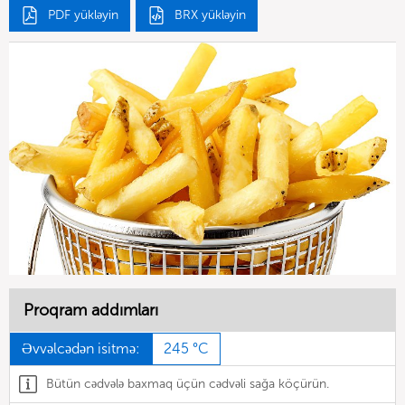
PDF yükləyin
BRX yükləyin
Proqram addımları
Əvvəlcədən isitmə:
245 °C
Bütün cədvələ baxmaq üçün cədvəli sağa köçürün.