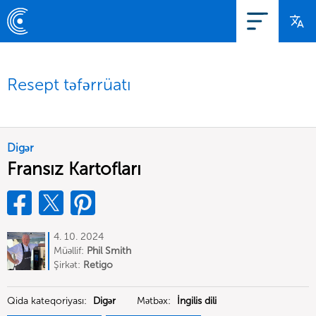
Resept təfərrüatı
Digər
Fransız Kartofları
4. 10. 2024
Müəllif:
Phil Smith
Şirkət:
Retigo
Qida kateqoriyası:
Digər
Mətbəx:
İngilis dili