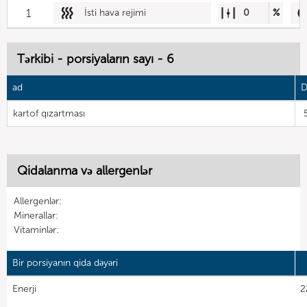
1
İsti hava rejimi
0
%
Tərkibi - porsiyaların sayı - 6
ad
D
kartof qızartması
Qidalanma və allergenlər
Allergenlər:
Minerallar:
Vitaminlər:
Bir porsiyanın qida dəyəri
Enerji
2