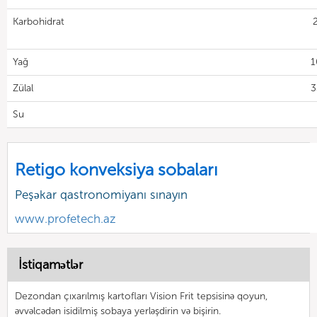
Karbohidrat
Yağ
1
Zülal
3
Su
Retigo konveksiya sobaları
Peşəkar qastronomiyanı sınayın
www.profetech.az
İstiqamətlər
Dezondan çıxarılmış kartofları Vision Frit tepsisinə qoyun,
əvvəlcədən isidilmiş sobaya yerləşdirin və bişirin.