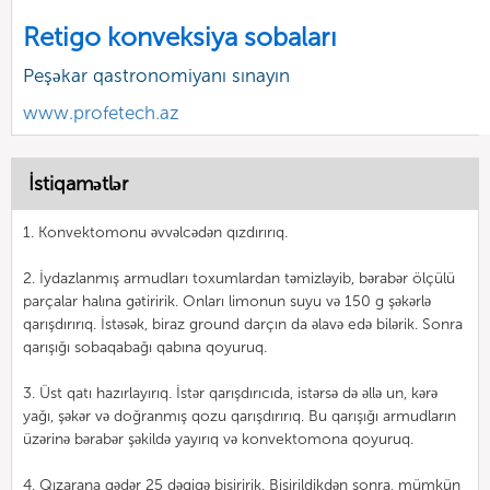
Retigo konveksiya sobaları
Peşəkar qastronomiyanı sınayın
www.profetech.az
İstiqamətlər
1. Konvektomonu əvvəlcədən qızdırırıq.
2. İydazlanmış armudları toxumlardan təmizləyib, bərabər ölçülü
parçalar halına gətiririk. Onları limonun suyu və 150 g şəkərlə
qarışdırırıq. İstəsək, biraz ground darçın da əlavə edə bilərik. Sonra
qarışığı sobaqabağı qabına qoyuruq.
3. Üst qatı hazırlayırıq. İstər qarışdırıcıda, istərsə də əllə un, kərə
yağı, şəkər və doğranmış qozu qarışdırırıq. Bu qarışığı armudların
üzərinə bərabər şəkildə yayırıq və konvektomona qoyuruq.
4. Qızarana qədər 25 dəqiqə bişiririk. Bişirildikdən sonra, mümkün