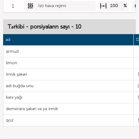
1
İsti hava rejimi
100
%
Tərkibi - porsiyaların sayı - 10
ad
D
armud
limon
irmik şəkəri
adi buğda unu
kərə yağı
demerara şəkəri və ya irmik
qoz