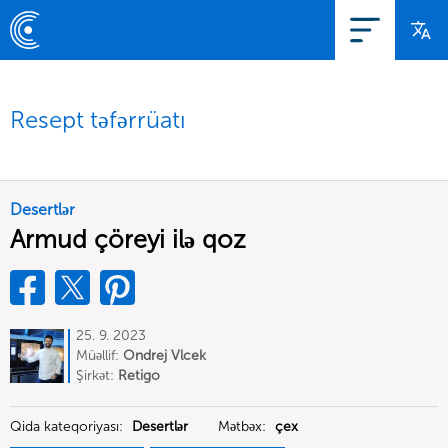
Resept təfərrüatı
Desertlər
Armud çöreyi ilə qoz
25. 9. 2023
Müəllif:
Ondrej Vlcek
Şirkət:
Retigo
Qida kateqoriyası:
Desertlər
Mətbəx:
çex