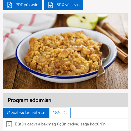
PDF yükləyin
BRX yükləyin
Proqram addımları
Əvvəlcədən isitmə:
185 °C
Bütün cədvələ baxmaq üçün cədvəli sağa köçürün.