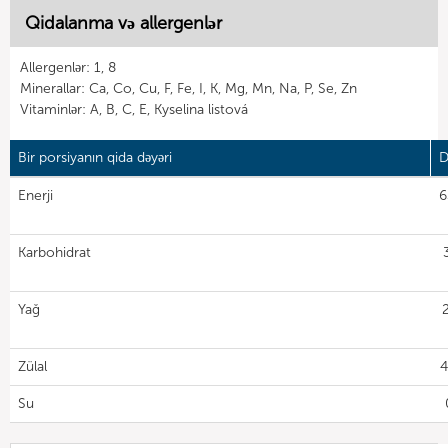
Qidalanma və allergenlər
Allergenlər: 1, 8
Minerallar: Ca, Co, Cu, F, Fe, I, K, Mg, Mn, Na, P, Se, Zn
Vitaminlər: A, B, C, E, Kyselina listová
Bir porsiyanın qida dəyəri
D
Enerji
6
Karbohidrat
Yağ
Zülal
4
Su