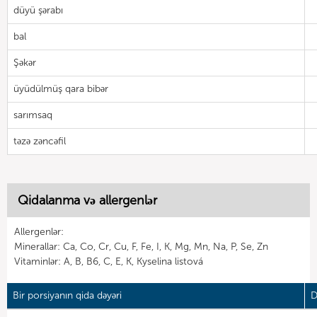
düyü şərabı
bal
Şəkər
üyüdülmüş qara bibər
sarımsaq
təzə zəncəfil
Qidalanma və allergenlər
Allergenlər:
Minerallar: Ca, Co, Cr, Cu, F, Fe, I, K, Mg, Mn, Na, P, Se, Zn
Vitaminlər: A, B, B6, C, E, K, Kyselina listová
Bir porsiyanın qida dəyəri
D