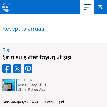
Resept təfərrüatı
Quş
Şirin su şəffaf toyuq ət şişi
11. 4. 2023
Müəllif:
Gary CHIU
Şirkət:
Retigo Asia
Qida kateqoriyası:
Quş
Mətbəx:
çinli