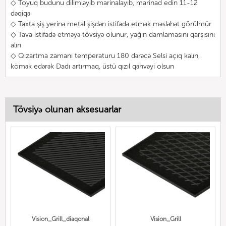
◇ Toyuq budunu dilimləyib marinalayıb, marinad edin 11-12
dəqiqə
◇ Taxta şiş yerinə metal şişdən istifadə etmək məsləhət görülmür
◇ Tava istifadə etməyə tövsiyə olunur, yağın damlamasını qarşısını
alın
◇ Qızartma zamanı temperaturu 180 dərəcə Selsi açıq kalın,
kömək edərək Dadı artırmaq, üstü qızıl qəhvəyi olsun
Tövsiyə olunan aksesuarlar
Vision_Grill_diaqonal
Vision_Grill