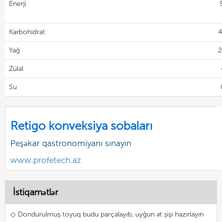
Enerji
Karbohidrat
4
Yağ
2
Zülal
Su
Retigo konveksiya sobaları
Peşəkar qastronomiyanı sınayın
www.profetech.az
İstiqamətlər
◇ Dondurulmuş toyuq budu parçalayıb, uyğun ət şişi hazırlayın