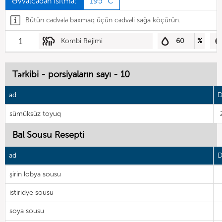
Əvvəlcədən isitmə:
195 °C
Bütün cədvələ baxmaq üçün cədvəli sağa köçürün.
1
Kombi Rejimi
60
%
Tərkibi - porsiyaların sayı - 10
ad
D
sümüksüz toyuq
Bal Sousu Resepti
ad
D
şirin lobya sousu
istiridye sousu
soya sousu