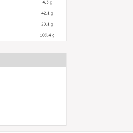
4٫3 g
42٫1 g
29٫1 g
109٫4 g