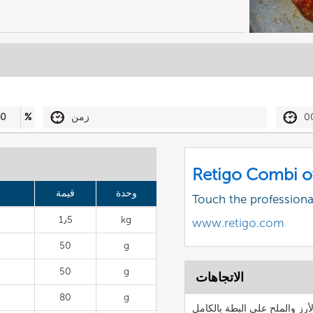
0
زمن
%
40
Retigo Combi o
وحدة
قيمة
Touch the profession
1٫5
kg
www.retigo.com
50
g
50
g
الاتجاهات
80
g