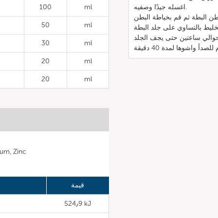
اغسله جيدًا وصفيه.
ml
100
50
ml
خليط بالتساوي على جلد البطة
30
ml
20
ml
20
ml
المعادن: c
قيمة
524٫9 kJ