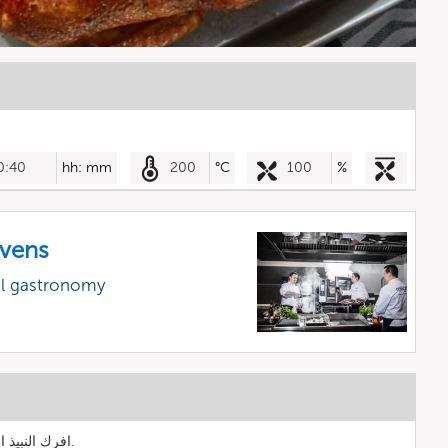
0:40
hh: mm
200
°C
100
%
vens
al gastronomy
افرك النبيذ الأرز والملح على البطة بالكامل.