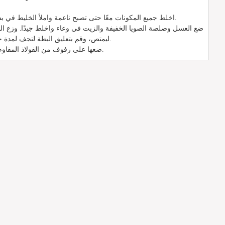
اخلط جميع المكونات معًا حتى تصبح ناعمة واملأ الخليط في بطن البطة ثم قم بخياطة البطن.
ضع العسل وصلصة الصويا الخفيفة والزيت في وعاء واخلط جيدًا. وزع ال
ليمتص، وقم بتعليق البطة لتجف لمدة حوالي ساعتين حتى يجف الجلد.
ضعها على رفوف من الفولاذ المقاوم للصدأ واشوها لمدة 40 دقيقة.