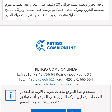
نأخذ الجزر ونغليه لمدة حوالي 20 دقيقة على البخار. بعد الطهي، نقوم
بتصفية الجزر، ونتركه ليجف قليلاً، ثم نرميه على صينية، ونرشّه بالملح
قليلاً ونتركه ليخبز. أثناء الخبز، نقوم بتحريك الجزر.
RETIGO COMBIONLINE®
Láň 2310, PS 43, 756 64 Rožnov pod Radhoštěm
Tel.:
+420 571 665 511
, Fax: +420 571 665 554
E-mail:
info@combionline.com
يستخدم هذا الموقع ملفات تعريف الارتباط لتقديم
الخدمات وتحليل حركة المرور على الموقع. أنت توافق
OnlineMenu
عليه باستخدام هذا الموقع.
الأحكام والشروط